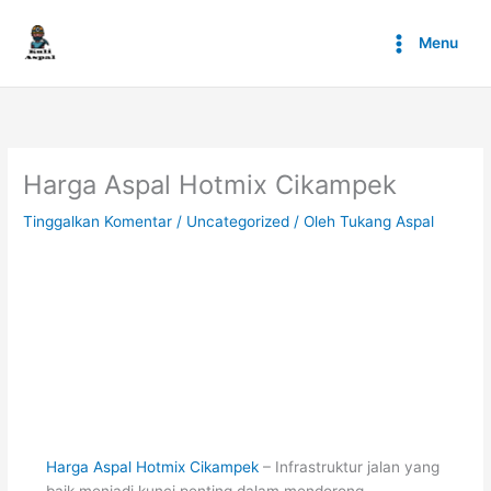
Lewati
ke
Menu
konten
Harga Aspal Hotmix Cikampek
Tinggalkan Komentar
/
Uncategorized
/ Oleh
Tukang Aspal
Harga Aspal Hotmix Cikampek
– Infrastruktur jalan yang
baik menjadi kunci penting dalam mendorong