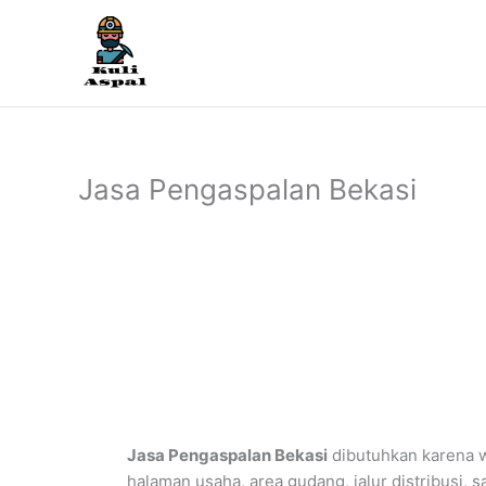
Lewati
ke
konten
Jasa Pengaspalan Bekasi
Jasa Pengaspalan Bekasi
dibutuhkan karena w
halaman usaha, area gudang, jalur distribusi, 