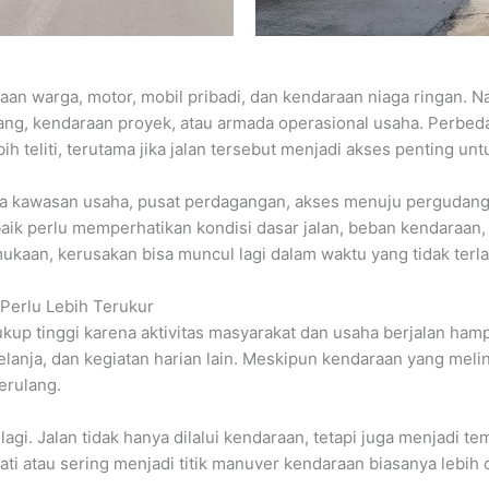
raan warga, motor, mobil pribadi, dan kendaraan niaga ringan. Na
arang, kendaraan proyek, atau armada operasional usaha. Perb
 teliti, terutama jika jalan tersebut menjadi akses penting untu
ada kawasan usaha, pusat perdagangan, akses menuju pergudang
baik perlu memperhatikan kondisi dasar jalan, beban kendaraan, al
ukaan, kerusakan bisa muncul lagi dalam waktu yang tidak terla
Perlu Lebih Terukur
kup tinggi karena aktivitas masyarakat dan usaha berjalan hamp
lanja, dan kegiatan harian lain. Meskipun kendaraan yang meli
erulang.
agi. Jalan tidak hanya dilalui kendaraan, tetapi juga menjadi t
wati atau sering menjadi titik manuver kendaraan biasanya lebih