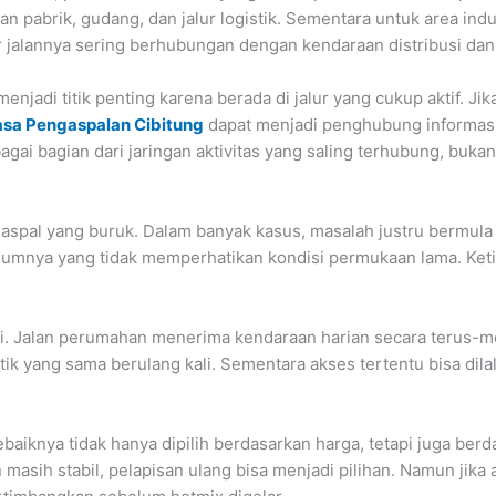
pabrik, gudang, dan jalur logistik. Sementara untuk area indust
r jalannya sering berhubungan dengan kendaraan distribusi dan
enjadi titik penting karena berada di jalur yang cukup aktif. Ji
asa Pengaspalan Cibitung
dapat menjadi penghubung informasi
agai bagian dari jaringan aktivitas yang saling terhubung, bukan 
 aspal yang buruk. Dalam banyak kasus, masalah justru bermula d
umnya yang tidak memperhatikan kondisi permukaan lama. Ketika f
si. Jalan perumahan menerima kendaraan harian secara terus-
tik yang sama berulang kali. Sementara akses tertentu bisa dil
baiknya tidak hanya dipilih berdasarkan harga, tetapi juga be
 masih stabil, pelapisan ulang bisa menjadi pilihan. Namun jik