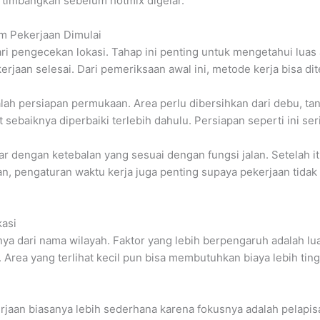
rtimbangkan sebelum hotmix digelar.
m Pekerjaan Dimulai
i pengecekan lokasi. Tahap ini penting untuk mengetahui luas a
erjaan selesai. Dari pemeriksaan awal ini, metode kerja bisa di
lah persiapan permukaan. Area perlu dibersihkan dari debu, tanah
t sebaiknya diperbaiki terlebih dahulu. Persiapan seperti ini s
r dengan ketebalan yang sesuai dengan fungsi jalan. Setelah it
kan, pengaturan waktu kerja juga penting supaya pekerjaan tidak
asi
ya dari nama wilayah. Faktor yang lebih berpengaruh adalah luas
n. Area yang terlihat kecil pun bisa membutuhkan biaya lebih tin
kerjaan biasanya lebih sederhana karena fokusnya adalah pelap