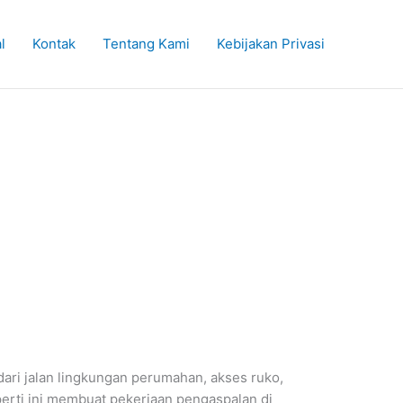
l
Kontak
Tentang Kami
Kebijakan Privasi
ari jalan lingkungan perumahan, akses ruko,
eperti ini membuat pekerjaan pengaspalan di