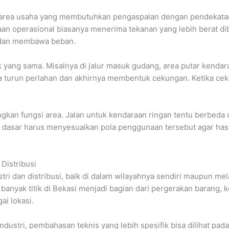
ak area usaha yang membutuhkan pengaspalan dengan pendekata
aan operasional biasanya menerima tekanan yang lebih berat dib
, dan membawa beban.
tik yang sama. Misalnya di jalur masuk gudang, area putar kenda
a turun perlahan dan akhirnya membentuk cekungan. Ketika cek
n fungsi area. Jalan untuk kendaraan ringan tentu berbeda deng
 dasar harus menyesuaikan pola penggunaan tersebut agar hasil p
Distribusi
tri dan distribusi, baik di dalam wilayahnya sendiri maupun me
yak titik di Bekasi menjadi bagian dari pergerakan barang, ken
i lokasi.
ndustri, pembahasan teknis yang lebih spesifik bisa dilihat pa