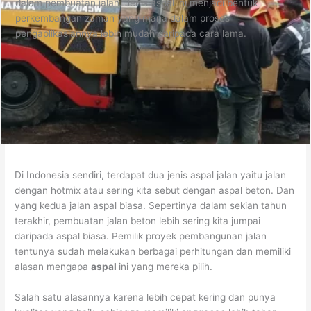
dalam pembuatan jalan. Jenis aspal ini menjadi bentuk
perkembangan zaman yang mana dalam proses
pengaplikasiannya lebih mudah daripada cara lama.
Di Indonesia sendiri, terdapat dua jenis aspal jalan yaitu jalan
dengan hotmix atau sering kita sebut dengan aspal beton. Dan
yang kedua jalan aspal biasa. Sepertinya dalam sekian tahun
terakhir, pembuatan jalan beton lebih sering kita jumpai
daripada aspal biasa. Pemilik proyek pembangunan jalan
tentunya sudah melakukan berbagai perhitungan dan memiliki
alasan mengapa
aspal
ini yang mereka pilih.
Salah satu alasannya karena lebih cepat kering dan punya