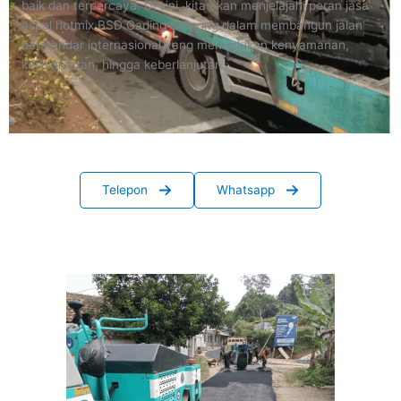
baik dan terpercaya. Di sini, kita akan menjelajahi peran jasa
aspal hotmix BSD Gading Serpong dalam membangun jalan
berstandar internasional yang memadukan kenyamanan,
keselamatan, hingga keberlanjutan.
Telepon
Whatsapp