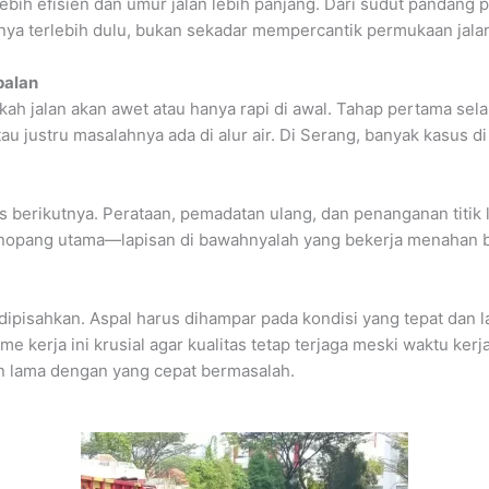
bih efisien dan umur jalan lebih panjang. Dari sudut pandang p
ya terlebih dulu, bukan sekadar mempercantik permukaan jala
palan
ah jalan akan awet atau hanya rapi di awal. Tahap pertama sela
au justru masalahnya ada di alur air. Di Serang, banyak kasus 
us berikutnya. Perataan, pemadatan ulang, dan penanganan titik
nopang utama—lapisan di bawahnyalah yang bekerja menahan beb
pisahkan. Aspal harus dihampar pada kondisi yang tepat dan l
me kerja ini krusial agar kualitas tetap terjaga meski waktu kerj
 lama dengan yang cepat bermasalah.