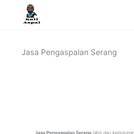
Lewati
ke
konten
Jasa Pengaspalan Serang
Jasa Pengaspalan Serang
lahir dari kebutuha