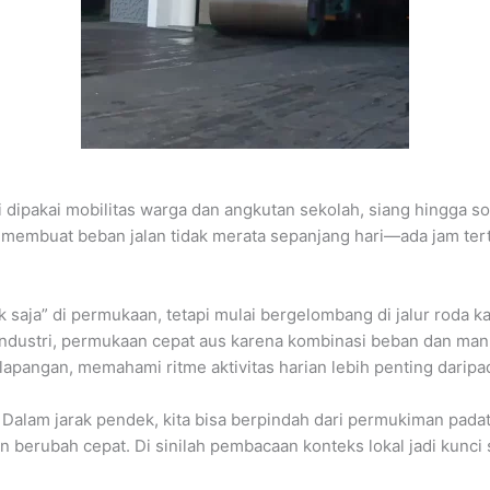
gi dipakai mobilitas warga dan angkutan sekolah, siang hingga s
ini membuat beban jalan tidak merata sepanjang hari—ada jam te
k saja” di permukaan, tetapi mulai bergelombang di jalur roda k
ndustri, permukaan cepat aus karena kombinasi beban dan manu
apangan, memahami ritme aktivitas harian lebih penting daripad
. Dalam jarak pendek, kita bisa berpindah dari permukiman padat
 berubah cepat. Di sinilah pembacaan konteks lokal jadi kunc