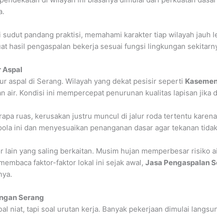
a.
ri sudut pandang praktisi, memahami karakter tiap wilayah jauh
 hasil pengaspalan bekerja sesuai fungsi lingkungan sekitarn
 Aspal
 aspal di Serang. Wilayah yang dekat pesisir seperti
Kaseme
ir. Kondisi ini mempercepat penurunan kualitas lapisan jika dr
rapa ruas, kerusakan justru muncul di jalur roda tertentu karen
pola ini dan menyesuaikan penanganan dasar agar tekanan tidak 
 lain yang saling berkaitan. Musim hujan memperbesar risiko ai
baca faktor-faktor lokal ini sejak awal,
Jasa Pengaspalan S
nya.
angan Serang
oal niat, tapi soal urutan kerja. Banyak pekerjaan dimulai lan