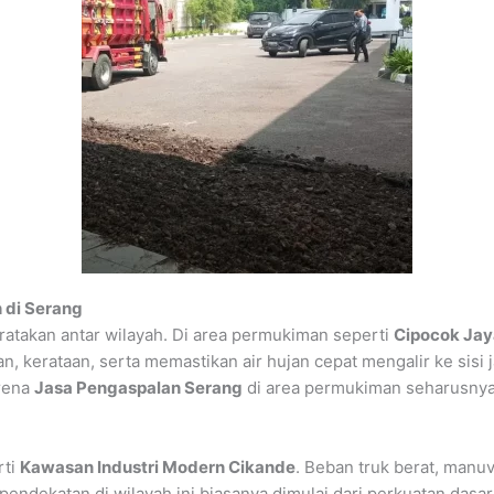
 di Serang
ratakan antar wilayah. Di area permukiman seperti
Cipocok Jay
n, kerataan, serta memastikan air hujan cepat mengalir ke sisi
arena
Jasa Pengaspalan Serang
di area permukiman seharusnya 
rti
Kawasan Industri Modern Cikande
. Beban truk berat, manu
 pendekatan di wilayah ini biasanya dimulai dari perkuatan dasar