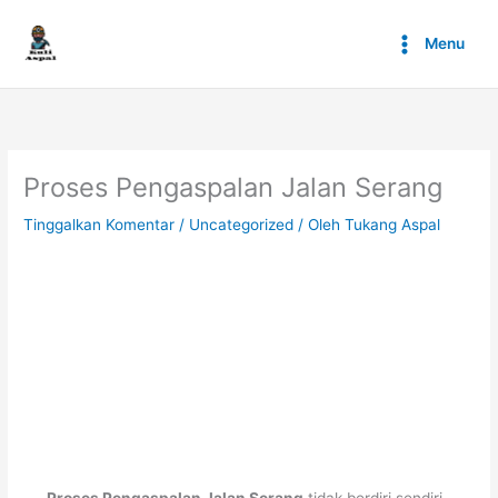
Lewati
ke
Menu
konten
Proses Pengaspalan Jalan Serang
Tinggalkan Komentar
/
Uncategorized
/ Oleh
Tukang Aspal
Proses Pengaspalan Jalan Serang
tidak berdiri sendiri