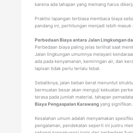
karena ada tahapan yang memang harus dikerja
Praktisi lapangan terbiasa membaca biaya seb
pandang ini, perhitungan menjadi lebih masuk a
Perbedaan Biaya antara Jalan Lingkungan da
Perbedaan biaya paling jelas terlihat saat me
Jalan lingkungan umumnya melayani kendaraan 
ada pada kenyamanan, kemiringan air, dan kera
lapisan tidak perlu terlalu tebal.
Sebaliknya, jalan beban berat menuntut struk
bermuatan besar akan menguji kekuatan perkera
terasa pada jumlah material, tahapan pemadat
Biaya Pengaspalan Karawang
yang signifikan.
Kesalahan umum adalah menyamakan spesifikasi
pengalaman, pendekatan seperti ini justru me
sebagai konsekuensi logis dari perbedaan fun