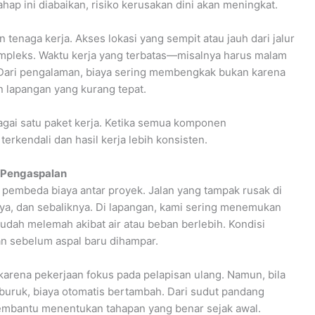
tahap ini diabaikan, risiko kerusakan dini akan meningkat.
 tenaga kerja. Akses lokasi yang sempit atau jauh dari jalur
ompleks. Waktu kerja yang terbatas—misalnya harus malam
 Dari pengalaman, biaya sering membengkak bukan karena
n lapangan yang kurang tepat.
agai satu paket kerja. Ketika semua komponen
erkendali dan hasil kerja lebih konsisten.
a Pengaspalan
r pembeda biaya antar proyek. Jalan yang tampak rusak di
a, dan sebaliknya. Di lapangan, kami sering menemukan
sudah melemah akibat air atau beban berlebih. Kondisi
n sebelum aspal baru dihampar.
n karena pekerjaan fokus pada pelapisan ulang. Namun, bila
e buruk, biaya otomatis bertambah. Dari sudut pandang
membantu menentukan tahapan yang benar sejak awal.