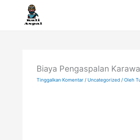
Lewati
ke
konten
Biaya Pengaspalan Karaw
Tinggalkan Komentar
/
Uncategorized
/ Oleh
T