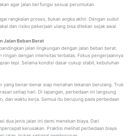
kan agar jalan berfungsi sesuai peruntukan.
agai rangkaian proses, bukan angka akhir. Dengan sudut
kal dan risiko pekerjaan ulang bisa ditekan sejak awal.
n Jalan Beban Berat
mbandingkan jalan lingkungan dengan jalan beban berat.
ringan dengan intensitas terbatas. Fokus pengerjaannya
pian tepi. Selama kondisi dasar cukup stabil, kebutuhan
tur yang benar-benar siap menahan tekanan berulang. Truk
san setiap hari. Di lapangan, perbedaan ini langsung
an, dan waktu kerja. Semua itu berujung pada perbedaan
 dua jenis jalan ini demi menekan biaya. Dari
mpercepat kerusakan. Praktisi melihat perbedaan biaya
gsi jalan, bukan sebagai pemborosan.