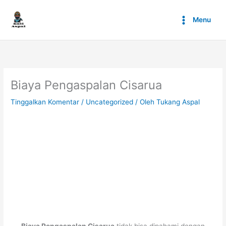
Lewati
ke
Menu
konten
Biaya Pengaspalan Cisarua
Tinggalkan Komentar
/
Uncategorized
/ Oleh
Tukang Aspal
Biaya Pengaspalan Cisarua
tidak bisa dipahami dengan